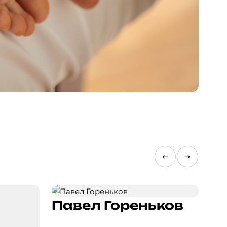
Д
Павел Гореньков