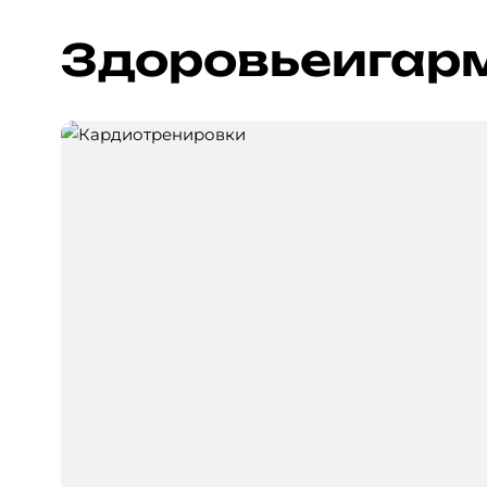
Здоровье
и
гар