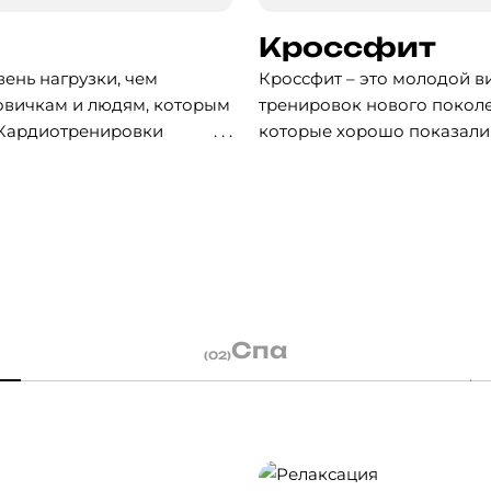
Кроссфит
ень нагрузки, чем
Кроссфит – это молодой в
овичкам и людям, которым
тренировок нового поколе
 Кардиотренировки
которые хорошо показали 
время занятий ускоряется.
аются кислородом,
Кроссфит – это интенсивны
лучшается
выносливость. В нём комб
лияет на обмен веществ,
упражнений, но в кроссфи
рии.
внимание уделяется техни
гимнастики, лёгкой и тяжё
ярно. В сочетании с
енировки помогут вашему
Во время тренировки упра
Спа
(02)
тыми, уйдёт лишний вес, у
круг. Нужно выполнить оп
Это интенсивная и динами
будет скучно. За счёт выс
кроссфита лишние калории