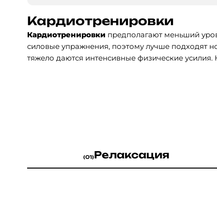
Кардиотренировки
Кардиотренировки
предполагают меньший уров
силовые упражнения, поэтому лучше подходят н
тяжело даются интенсивные физические усилия.
эффективны за счёт того, что сердечный ритм во 
Это полезно для всего организма: лёгкие насыщ
увеличивается частота сердечных сокращений, у
кровообращение. Ускорение сердечного ритма в
благодаря чему организм начинает сжигать кало
Очень важно выполнять кардиотренировки регул
правильным питанием и режимом сна кардиотр
Релаксация
(01)
телу преобразиться: мышцы станут более подтяну
вас будет больше энергии.