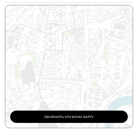
Сертифицированный тренер групповых программ.
Персональный тренер тренажёрного зала
Тренер по аква-фитнесу. Тренер по детскому
фитнесу
КМС по спортивной акробатике
ОФОРМИТЬ КЛУБНУЮ КАРТУ