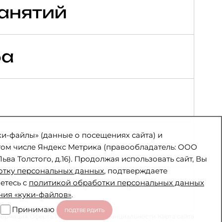
анятий
ба
ки-файлы» (данные о посещениях сайта) и
 том числе Яндекс Метрика (правообладатель: ООО
Льва Толстого, д.16). Продолжая использовать сайт, Вы
отку персональных данных
, подтверждаете
етесь с
политикой обработки персональных данных
ния «куки-файлов»
.
Принимаю
ПОДТВЕРДИТЬ
формация
/
Оферта
/
Политика конфиденциальности
/
Карта сайта