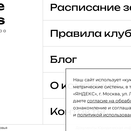
е
Расписание з
s
ю о
Правила клу
Блог
Наш сайт использует «ку
О компании
метрические системы, в
«ЯНДЕКС», г. Москва, ул. 
даете
согласие на обраб
ознакомление и соглаша
Контакты
и
политикой использова
овья
Документы
/
Юридическая ин