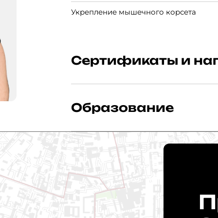
Укрепление мышечного корсета
Сертификаты и на
Мастер спорта по классическому боди
Образование
Призёр соревнований по пауэрлифти
Университет бодибилдинга и фитнеса
П