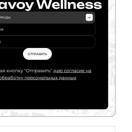
avoy Wellness
ПРУДЫ
МЯ
 клуб
руды
Н
ОТПРАВИТЬ
я кнопку "Отправить"
даю согласие на
обработку персональных данных