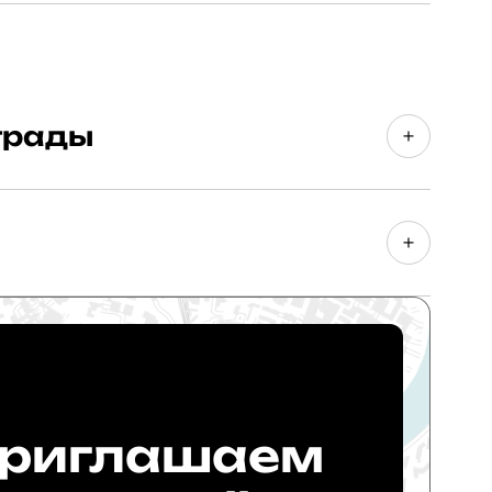
грады
билдингу и фитнесу в категории 95 кг
нгу среди юниоров
. Специализация – персональный тренер
риглашаем